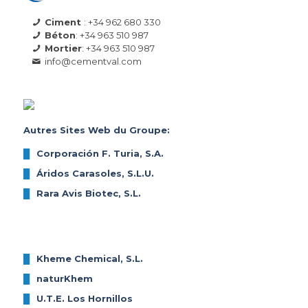
Ciment
: +34 962 680 330
Béton
: +34 963 510 987
Mortier
: +34 963 510 987
info@cementval.com
Autres Sites Web du Groupe:
█
Corporación F. Turia, S.A.
█
Áridos Carasoles, S.L.U.
█
Rara Avis Biotec, S.L.
█
Kheme Chemical, S.L.
█
naturKhem
█
U.T.E. Los Hornillos